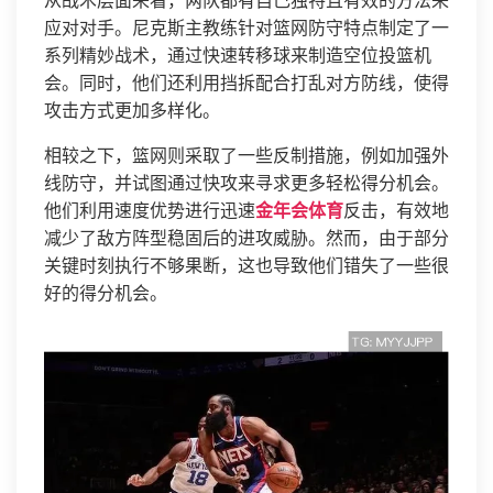
从战术层面来看，两队都有自己独特且有效的方法来
应对对手。尼克斯主教练针对篮网防守特点制定了一
系列精妙战术，通过快速转移球来制造空位投篮机
会。同时，他们还利用挡拆配合打乱对方防线，使得
攻击方式更加多样化。
相较之下，篮网则采取了一些反制措施，例如加强外
线防守，并试图通过快攻来寻求更多轻松得分机会。
他们利用速度优势进行迅速
金年会体育
反击，有效地
减少了敌方阵型稳固后的进攻威胁。然而，由于部分
关键时刻执行不够果断，这也导致他们错失了一些很
好的得分机会。