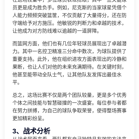
员更是成为胜负手。例如，尼克斯的当家球星凭借个
人能力频频突破篮筐，不仅贡献了大量得分，还在防
守端给予对方施压。他敏锐的判断力和卓越的技术，
让他成为对方防线难以逾越的一道屏障。
而篮网方面，他们也有几位年轻球员展现出了卓越潜
力。其中一名控卫精准三分命中数次，为球队提供了
重要支持。此外，他在组织进攻方面表现出的冷静和
果断，也让人们对他的未来充满期待。在关键时刻，
他甚至能带动全队士气，让其他队友发挥出最佳水
平。
总之，这场比赛不仅是两个团队较量，更是多个优秀
个体之间技能与智慧碰撞的一次盛宴。每位参与者都
在努力拼搏，为自己的球队争取荣誉，使得整场赛事
更加精彩纷呈。
3、战术分析