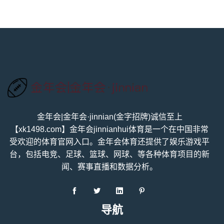
金年会|金年会·jinnian(金字招牌)诚信至上
【xk1498.com】金年会jinnianhui体育是一个在中国非常
受欢迎的体育官网入口。金年会体育还提供了娱乐游戏平
台，包括电竞、足球、篮球、网球、等各种体育项目的新
闻、赛事直播和数据分析。
导航