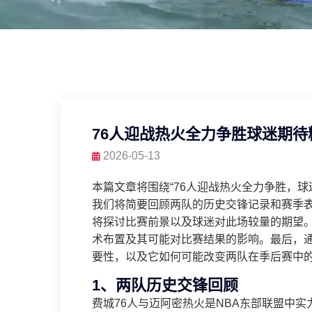
76人迎战热火全力争胜球迷期
2026-05-13
本篇文章将围绕“76人迎战热火全力争胜，
我们将简要回顾两队的历史交锋记录和赛季
将探讨比赛前景以及球迷对此场较量的期望
术布置及其可能对比赛结果的影响。最后，
要性，以及它如何可能改变两队在季后赛中
1、两队历史交锋回顾
费城76人与迈阿密热火是NBA东部联盟中