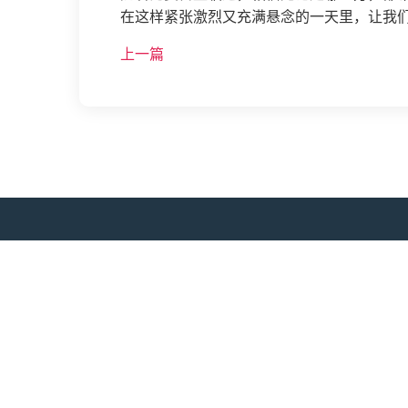
在这样紧张激烈又充满悬念的一天里，让我
上一篇
金年会|金年会·jinnian(金字招牌)诚信至上
【xk1498.com】金年会jinnianhui体育是一个在中
国非常受欢迎的体育官网入口。金年会体育还提供