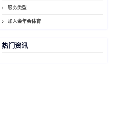
服务类型
加入
金年会体育
热门资讯