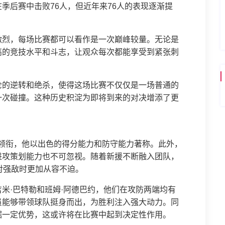
季后赛中击败76人，但近年来76人的表现逐渐提
激烈，每场比赛都可以看作是一次巅峰较量。无论是
高的竞技水平和斗志，让观众每次都能享受到紧张刺
伦的逆转和绝杀，使得这场比赛不仅仅是一场普通的
一次碰撞。这种历史积淀为即将到来的对决增添了更
德领衔，他以出色的得分能力和防守能力著称。此外，
进攻策划能力也不可忽视。随着新援不断融入团队，
对强敌时更加从容不迫。
米·巴特勒和班姆·阿德巴约，他们在攻防两端均有
员能够带领球队挺身而出，为胜利注入强大动力。同
据一定优势，这或许将在比赛中起到决定性作用。