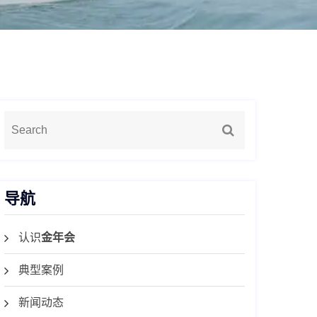
导航
认识
金年会
典型案例
新闻动态