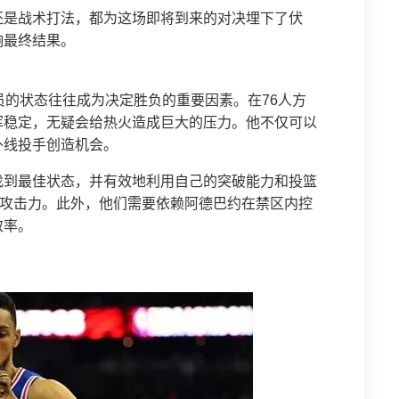
还是战术打法，都为这场即将到来的对决埋下了伏
响最终结果。
员的状态往往成为决定胜负的重要因素。在76人方
挥稳定，无疑会给热火造成巨大的压力。他不仅可以
外线投手创造机会。
找到最佳状态，并有效地利用自己的突破能力和投篮
攻击力。此外，他们需要依赖阿德巴约在禁区内控
效率。