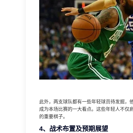
此外，两支球队都有一些年轻球员待发掘，
成为本场比赛的一大看点。这些年轻人不仅
的重要棋子。
4、战术布置及预期展望